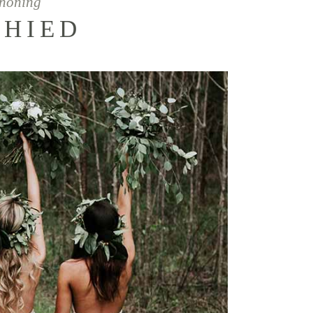
höning
CHIED