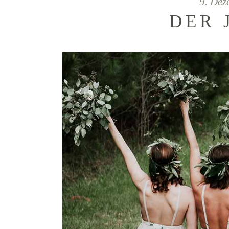
9. De
DER 