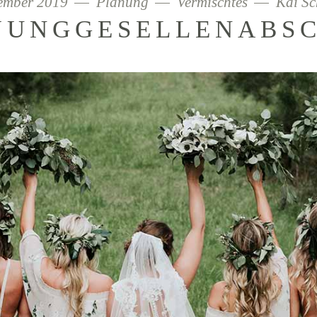
zember 2019
Planung
Vermischtes
Kai Sc
JUNGGESELLENABS