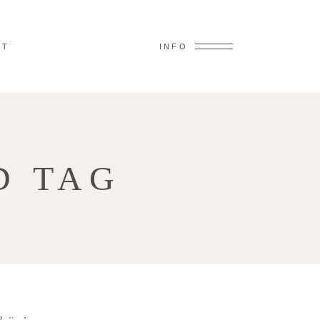
KT
INFO
D TAG