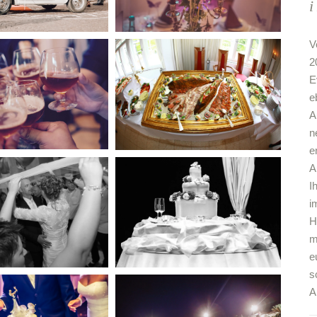
V
2
E
e
A
n
e
A
I
i
H
m
e
s
A